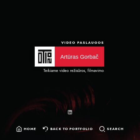
VIDEO PASLAUGOS
Artūras Gorbač
Teikiame video režisūros, filmavimo ir montavimo paslaugas
HOME
BACK TO PORTFOLIO
SEARCH
SEARCH